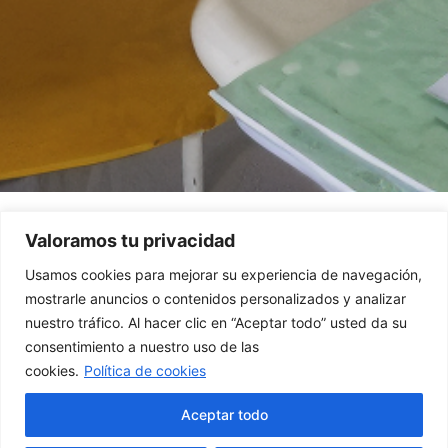
Valoramos tu privacidad
Usamos cookies para mejorar su experiencia de navegación,
mostrarle anuncios o contenidos personalizados y analizar
QUIÉNES SOMOS
nuestro tráfico. Al hacer clic en “Aceptar todo” usted da su
MÁS DE UNA DÉCADA
consentimiento a nuestro uso de las
AYUDANDO A
cookies.
Política de cookies
ESTUDIANTES A
Aceptar todo
MEJORAR SUS